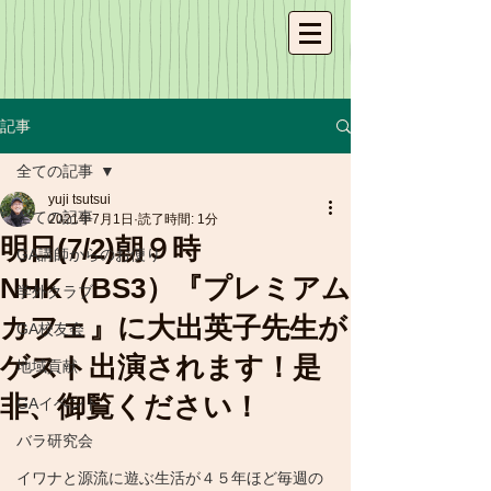
記事
全ての記事
yuji tsutsui
全ての記事
2021年7月1日
読了時間: 1分
明日(7/2)朝９時
GA講師からのお便り
NHK（BS3）『プレミアム
学外クラブ
カフェ』に大出英子先生が
GA校友会
ゲスト出演されます！是
地域貢献
非、御覧ください！
GAイベント
バラ研究会
イワナと源流に遊ぶ生活が４５年ほど毎週の