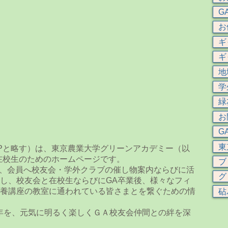
G
お
ギ
ギ
地
学
緑
お
G
東
Pと略す）は、東京農業大学グリーンアカデミー（以
A在校生のためのホームページです。
ブ
、会員へ校友会・学外クラブの催し物案内ならびに活
グ
し、校友会と在校生ならびにGA卒業後、様々なフィ
養講座の教室に通われている皆さまとを繋ぐための情
砧
年を、元気に明るく楽しくＧＡ校友会仲間との絆を深