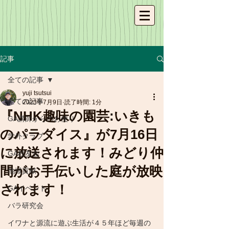
記事
全ての記事
yuji tsutsui
全ての記事
2023年7月9日
読了時間: 1分
『NHK趣味の園芸:いきも
GA講師からのお便り
のパラダイス』が7月16日
学外クラブ
に放送されます！みどり仲
GA校友会
間がお手伝いした庭が放映
地域貢献
されます！
GAイベント
バラ研究会
イワナと源流に遊ぶ生活が４５年ほど毎週の